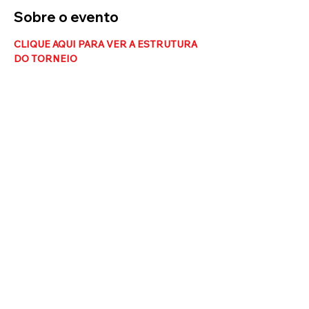
Sobre o evento
CLIQUE AQUI PARA VER A ESTRUTURA 
DO TORNEIO
Rio Poker Clube
Localização
R. Dezenove de Fevereiro, 161
Botafogo, Rio de Janeiro
CEP 22280-030
(21) 98258-4326
(21) 98170-7760
Mapa do Site